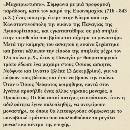
«Μαχαιριώτισσα». Σύμφωνα με μιά προφορική
παράδοση, κατά τον καιρό της Εικονομαχίας (716 - 843
μ.Χ.) ένας ασκητής έφερε στην Κύπρο από την
Κωνσταντινούπολη την εικόνα της Παναγίας της
Αγιοσορίτισσας, και εγκαταστάθηκε σε μιά σπηλιά
στην τοποθεσία που βρίσκεται σήμερα το μοναστήρι.
Μετά την κοίμηση του ασκητού η εικόνα ξεχάστηκε
και βάτοι κάλυψαν την είσοδο της σπηλιάς μέχρι τον
12o αιώνα μ.Χ., όταν η Παναγία με θαυματουργικό
τρόπο έδωσε ένα μαχαίρι στους Οσίους ασκητές
Νεόφυτο και Ιγνάτιο (βλέπε 13 Δεκεμβρίου), για να
κόψουν τους βάτους και έτσι να βρουν την εικόνα.
Όταν ο Όσιος Νεόφυτος κοιμήθηκε, κοντά στον
Iγνάτιο προσήλθε ένας άλλος γηραιός μοναχός, ο
Προκόπιος. Οι δύο αυτοί πατέρες αποφάσισαν, όταν η
αδελφότητα έγινε πολυπληθής, να ανεγείρουν
μοναστήρι, το όποιο θα λειτουργούσε σύμφωνα με το
κοινοβιακό πρότυπο που ακολουθούσαν τα μεγάλα
μοναστικά κέντρα της εποχής.