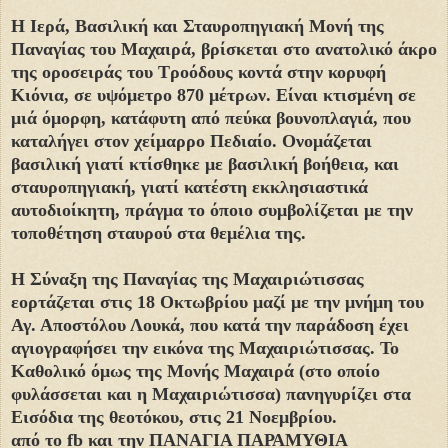
H Ιερά, Βασιλική και Σταυροπηγιακή Μονή της
Παναγίας του Μαχαιρά, βρίσκεται στο ανατολικό άκρο
της οροσειράς του Τροόδους κοντά στην κορυφή
Κιόνια, σε υψόμετρο 870 μέτρων. Είναι κτισμένη σε
μιά όμορφη, κατάφυτη από πεύκα βουνοπλαγιά, που
καταλήγει στον χείμαρρο Πεδιαίο. Ονομάζεται
βασιλική γιατί κτίσθηκε με βασιλική βοήθεια, και
σταυροπηγιακή, γιατί κατέστη εκκλησιαστικά
αυτοδιοίκητη, πράγμα το όποιο συμβολίζεται με την
τοποθέτηση σταυρού στα θεμέλια της.
Η Σύναξη της Παναγίας της Μαχαιριώτισσας
εορτάζεται στις 18 Οκτωβρίου μαζί με την μνήμη του
Αγ. Αποστόλου Λουκά, που κατά την παράδοση έχει
αγιογραφήσει την εικόνα της Μαχαιριώτισσας. Το
Καθολικό όμως της Μονής Μαχαιρά (στο οποίο
φυλάσσεται και η Μαχαιριώτισσα) πανηγυρίζει στα
Εισόδια της θεοτόκου, στις 21 Νοεμβρίου.
από το fb και την ΠΑΝΑΓΙΑ ΠΑΡΑΜΥΘΙΑ