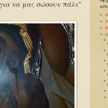
 για να μας σώσουν πάλι"
ιστ
►
2
►
2
►
2
▼
2