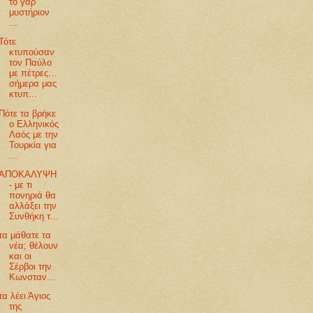
τὸ γὰρ
μυστήριον
...
Τότε
κτυπούσαν
τον Παύλο
με πέτρες…
σήμερα μας
κτυπ...
Πότε τα βρήκε
ο Ελληνικός
Λαός με την
Τουρκία για
...
ΑΠΟΚΑΛΥΨΗ
- με τι
πονηριά θα
αλλάξει την
Συνθήκη τ...
τα μάθατε τα
νέα; θέλουν
και οι
Σέρβοι την
Κωνσταν...
τα λέει Άγιος
της