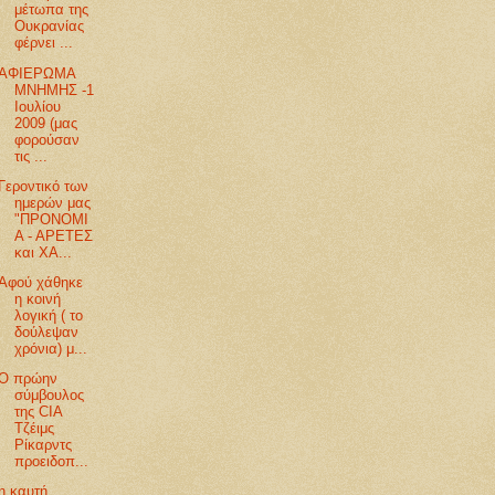
μέτωπα της
Ουκρανίας
φέρνει ...
ΑΦΙΕΡΩΜΑ
ΜΝΗΜΗΣ -1
Ιουλίου
2009 (μας
φορούσαν
τις ...
Γεροντικό των
ημερών μας
"ΠΡΟΝΟΜΙ
Α - ΑΡΕΤΕΣ
και ΧΑ...
Αφού χάθηκε
η κοινή
λογική ( το
δούλεψαν
χρόνια) μ...
Ο πρώην
σύμβουλος
της CIA
Τζέιμς
Ρίκαρντς
προειδοπ...
η καυτή