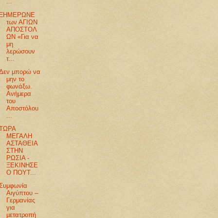
...
ΞΗΜΕΡΩΝΕ
των ΑΓΙΩΝ
ΑΠΟΣΤΟΛ
ΩΝ «Για να
μη
λερώσουν
τ...
Δεν μπορώ να
μην το
φωνάξω.
Ανήμερα
του
Αποστόλου
...
ΤΩΡΑ
ΜΕΓΑΛΗ
ΑΣΤΑΘΕΙΑ
ΣΤΗΝ
ΡΩΣΙΑ -
ΞΕΚΙΝΗΣΕ
Ο ΠΟΥΤ...
Συμφωνία
Αιγύπτου –
Γερμανίας
για
μετατροπή