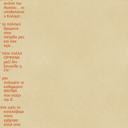
ανάσα του
Αιγαίου....το
υποθαλάσσι
ο Κολόμπ...
" τα πολιτικά
δρώμενα
στην
πατρίδα μας
και όσα
πρό...
" τόσα πολλά
ΟΡΦΑΝΑ
μαζί δεν
ξαναείδε η
ΓΗ "
" μην
πολεμάτε το
καθημερινό
ΘΑΥΜΑ
που σώζει
την Ε...
ούτε εμείς το
καταλάβαμε
πόσο
γρήγορα ,
αλλά ούτε