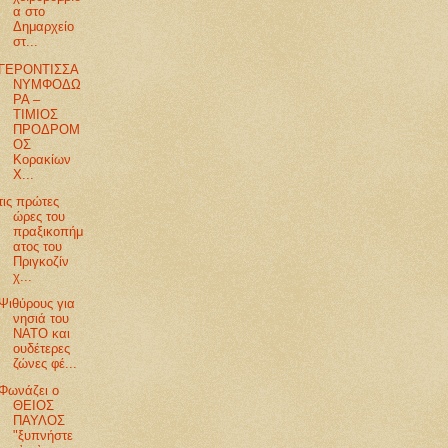
α στο
Δημαρχείο
στ...
ΓΕΡΟΝΤΙΣΣΑ
ΝΥΜΦΟΔΩ
ΡΑ –
ΤΙΜΙΟΣ
ΠΡΟΔΡΟΜ
ΟΣ
Κορακίων
Χ...
τις πρώτες
ώρες του
πραξικοπήμ
ατος του
Πριγκοζίν
χ...
Ψιθύρους για
νησιά του
ΝΑΤΟ και
ουδέτερες
ζώνες φέ...
Φωνάζει ο
ΘΕΙΟΣ
ΠΑΥΛΟΣ
"ξυπνήστε