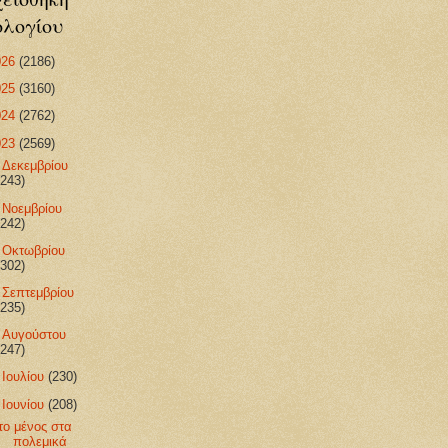
ολογίου
026
(2186)
025
(3160)
024
(2762)
023
(2569)
►
Δεκεμβρίου
(243)
►
Νοεμβρίου
(242)
►
Οκτωβρίου
(302)
►
Σεπτεμβρίου
(235)
►
Αυγούστου
(247)
►
Ιουλίου
(230)
▼
Ιουνίου
(208)
το μένος στα
πολεμικά