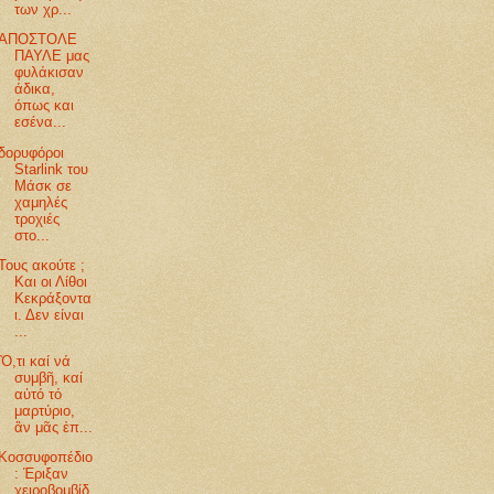
των χρ...
ΑΠΟΣΤΟΛΕ
ΠΑΥΛΕ μας
φυλάκισαν
άδικα,
όπως και
εσένα...
δορυφόροι
Starlink του
Μάσκ σε
χαμηλές
τροχιές
στο...
Τους ακούτε ;
Και οι Λίθοι
Κεκράξοντα
ι. Δεν είναι
...
Ὃ,τι καί νά
συμβῆ, καί
αὐτό τό
μαρτύριο,
ἂν μᾶς ἐπ...
Κοσσυφοπέδιο
: Έριξαν
χειροβομβίδ